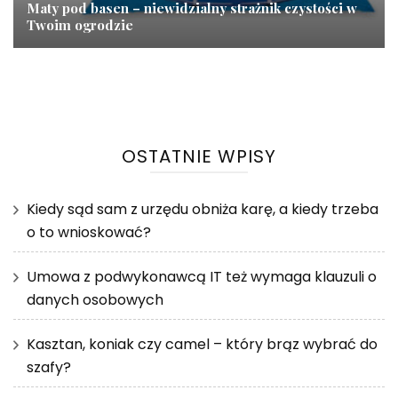
Maty pod basen – niewidzialny strażnik czystości w
Twoim ogrodzie
OSTATNIE WPISY
Kiedy sąd sam z urzędu obniża karę, a kiedy trzeba
o to wnioskować?
Umowa z podwykonawcą IT też wymaga klauzuli o
danych osobowych
Kasztan, koniak czy camel – który brąz wybrać do
szafy?