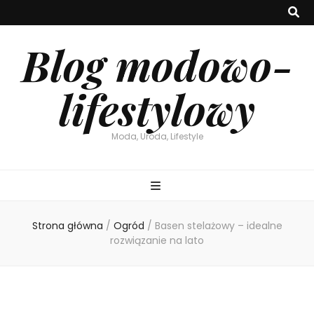
Blog modowo-
lifestylowy
Moda, Uroda, Lifestyle
Strona główna
/
Ogród
/
Basen stelażowy – idealne
rozwiązanie na lato