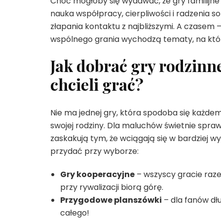
Choć mogłoby się wydawać, że gry familijne t
nauka współpracy, cierpliwości i radzenia so
złapania kontaktu z najbliższymi. A czasem 
wspólnego grania wychodzą tematy, na które
Jak dobrać gry rodzin
chcieli grać?
Nie ma jednej gry, która spodoba się każde
swojej rodziny. Dla maluchów świetnie spra
zaskakują tym, że wciągają się w bardziej w
przydać przy wyborze:
Gry kooperacyjne
– wszyscy gracie razem
przy rywalizacji biorą górę.
Przygodowe planszówki
– dla fanów dłu
całego!