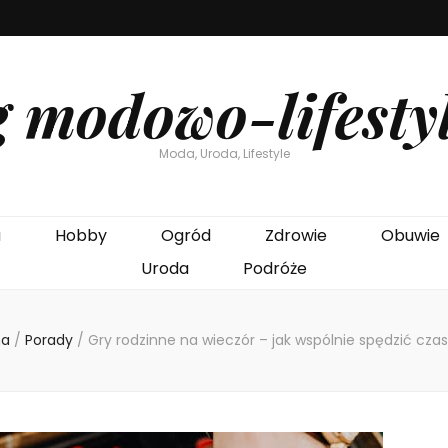
g modowo-lifesty
Moda, Uroda, Lifestyle
a
Hobby
Ogród
Zdrowie
Obuwie
Uroda
Podróże
na
/
Porady
/
Gry rodzinne na wieczór – jak wspólnie spędzić cza