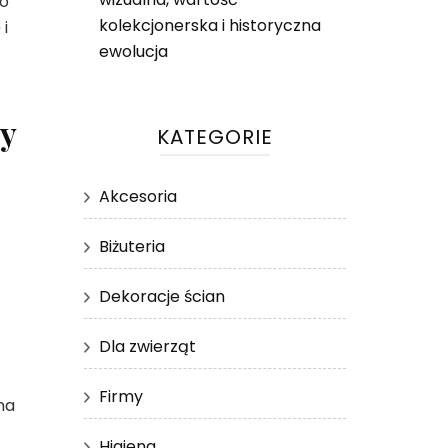
to
kolekcjonerska i historyczna
 i
ewolucja
cy
KATEGORIE
Akcesoria
t
Biżuteria
Dekoracje ścian
Dla zwierząt
Firmy
na
Higiena