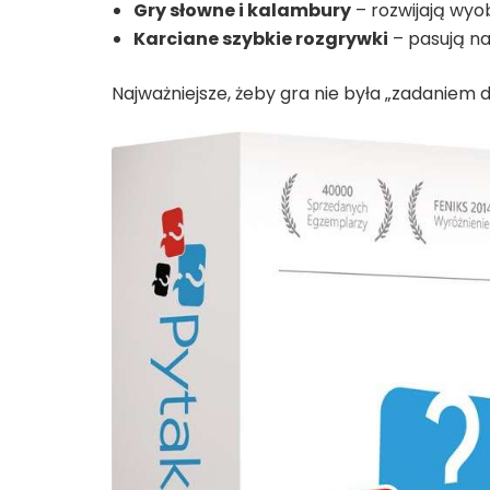
Gry słowne i kalambury
– rozwijają wyo
Karciane szybkie rozgrywki
– pasują na
Najważniejsze, żeby gra nie była „zadanie