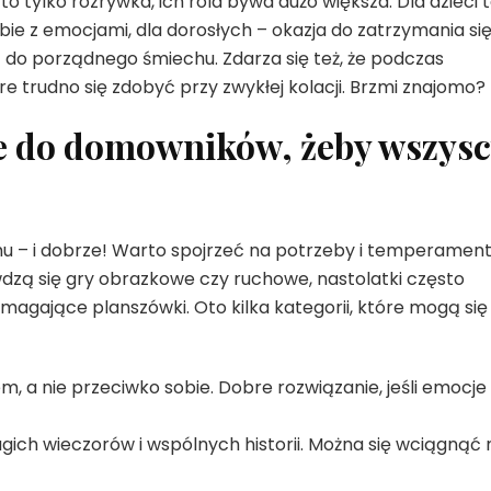
o tylko rozrywka, ich rola bywa dużo większa. Dla dzieci 
bie z emocjami, dla dorosłych – okazja do zatrzymania się
– do porządnego śmiechu. Zdarza się też, że podczas
 trudno się zdobyć przy zwykłej kolacji. Brzmi znajomo?
ne do domowników, żeby wszys
mu – i dobrze! Warto spojrzeć na potrzeby i temperamen
wdzą się gry obrazkowe czy ruchowe, nastolatki często
ymagające planszówki. Oto kilka kategorii, które mogą się
, a nie przeciwko sobie. Dobre rozwiązanie, jeśli emocje
gich wieczorów i wspólnych historii. Można się wciągnąć 