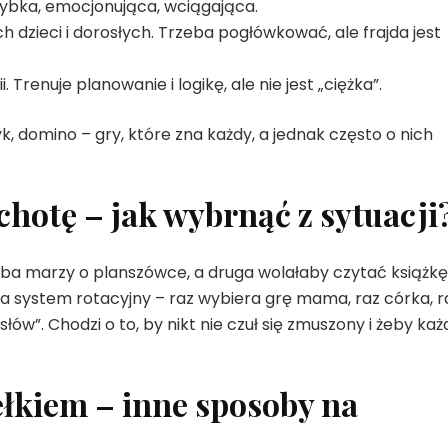
zybka, emocjonująca, wciągająca.
h dzieci i dorosłych. Trzeba pogłówkować, ale frajda jest
. Trenuje planowanie i logikę, ale nie jest „ciężka”.
, domino – gry, które zna każdy, a jednak często o nich
chotę – jak wybrnąć z sytuacji
oba marzy o planszówce, a druga wolałaby czytać książkę
ła system rotacyjny – raz wybiera grę mama, raz córka, r
ów”. Chodzi o to, by nikt nie czuł się zmuszony i żeby każ
łkiem – inne sposoby na