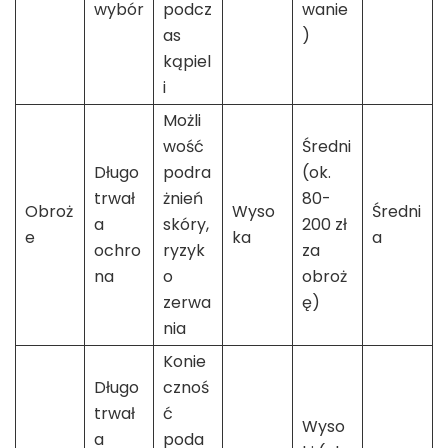
wybór
podcz
wanie
as
)
kąpiel
i
Możli
wość
Średni
Długo
podra
(ok.
trwał
żnień
80-
Obroż
Wyso
Średni
a
skóry,
200 zł
e
ka
a
ochro
ryzyk
za
na
o
obroż
zerwa
ę)
nia
Konie
Długo
cznoś
trwał
ć
Wyso
a
poda