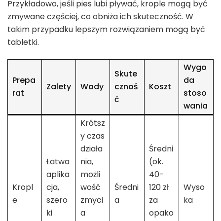
Przykładowo, jeśli pies lubi pływać, krople mogą być
zmywane częściej, co obniża ich skuteczność. W
takim przypadku lepszym rozwiązaniem mogą być
tabletki.
Wygo
Skute
Prepa
da
Zalety
Wady
cznoś
Koszt
rat
stoso
ć
wania
Krótsz
y czas
działa
Średni
Łatwa
nia,
(ok.
aplika
możli
40-
Kropl
cja,
wość
Średni
120 zł
Wyso
e
szero
zmyci
a
za
ka
ki
a
opako