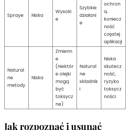
ochron
Szybkie
Wysoki
a,
Spraye
Niska
działani
e
koniecz
e
ność
częstej
aplikacji
Zmienn
e
Niska
(niektór
Natural
skutecz
Natural
e olejki
ne
ność,
ne
Niska
mogą
składnik
ryzyko
metody
być
i
toksycz
toksycz
ności
ne)
Jak rozpoznać i usunąć