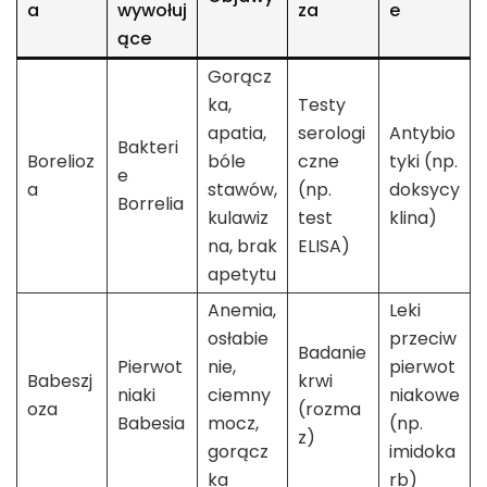
a
wywołuj
za
e
ące
Gorącz
ka,
Testy
apatia,
serologi
Antybio
Bakteri
Borelioz
bóle
czne
tyki (np.
e
a
stawów,
(np.
doksycy
Borrelia
kulawiz
test
klina)
na, brak
ELISA)
apetytu
Anemia,
Leki
osłabie
przeciw
Badanie
Pierwot
nie,
pierwot
Babeszj
krwi
niaki
ciemny
niakowe
oza
(rozma
Babesia
mocz,
(np.
z)
gorącz
imidoka
ka
rb)