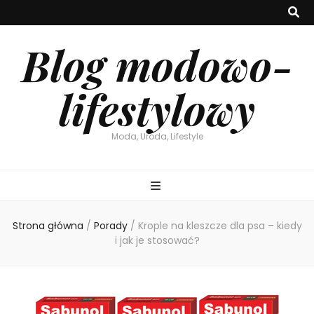
Blog modowo-
lifestylowy
Moda, Uroda, Lifestyle
Strona główna
/
Porady
/
Krople na kleszcze dla psa – kiedy
i jak je stosować?