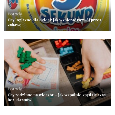
Porady
Gry logiczne dla dzieci: jak wspierać rozwój przez
zabawę
Porady
Gry rodzinne na wieczór – jak wspólnie spędzić czas
bez ekranów