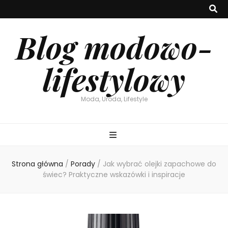
Blog modowo-
lifestylowy
Moda, Uroda, Lifestyle
Strona główna
/
Porady
/
Jak wybrać olejki zapachowe do
świec? Praktyczne wskazówki i inspiracje