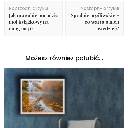
Nawigacja
Poprzedni artykuł
Następny artykuł
wpisu
Jak ma sobie poradzić
Spodnie myśliwskie –
mol książkowy na
co warto o nich
emigracji?
wiedzieć?
Możesz również polubić…