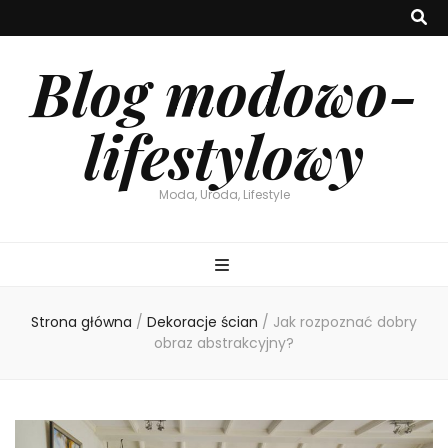
Blog modowo-
lifestylowy
Moda, Uroda, Lifestyle
Strona główna
/
Dekoracje ścian
/
Jak rozpoznać dobry
obraz abstrakcyjny?