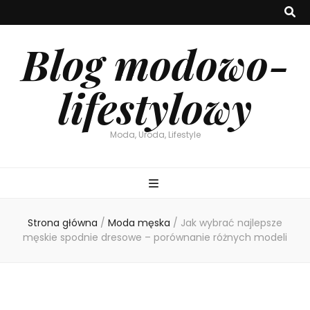
Blog modowo-
lifestylowy
Moda, Uroda, Lifestyle
Strona główna
/
Moda męska
/
Jak wybrać najlepsze
męskie spodnie dresowe – porównanie różnych modeli