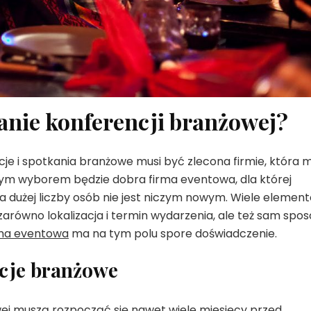
anie konferencji branżowej?
cje i spotkania branżowe musi być zlecona firmie, która 
ym wyborem będzie dobra firma eventowa, dla której
 dużej liczby osób nie jest niczym nowym. Wiele elemen
arówno lokalizacja i termin wydarzenia, ale też sam spo
rma eventowa
ma na tym polu spore doświadczenie.
ncje branżowe
wej muszą rozpocząć się nawet wiele miesięcy przed