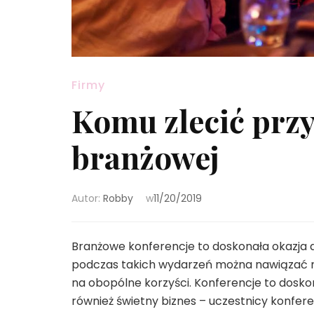
Firmy
Komu zlecić prz
branżowej
Autor:
Robby
w
11/20/2019
Branżowe konferencje to doskonała okazja d
podczas takich wydarzeń można nawiązać ni
na obopólne korzyści. Konferencje to doskon
również świetny biznes – uczestnicy konfere