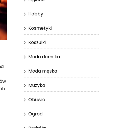
Hobby
Kosmetyki
Koszulki
Moda damska
ma
Moda męska
tów
Muzyka
sób
Obuwie
Ogród