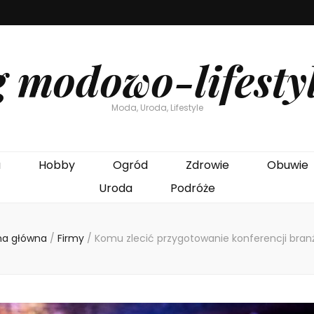
g modowo-lifesty
Moda, Uroda, Lifestyle
a
Hobby
Ogród
Zdrowie
Obuwie
Uroda
Podróże
na główna
/
Firmy
/
Komu zlecić przygotowanie konferencji bran