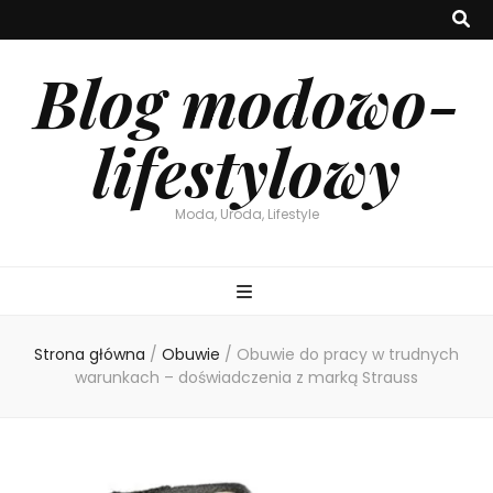
Blog modowo-
lifestylowy
Moda, Uroda, Lifestyle
Strona główna
/
Obuwie
/
Obuwie do pracy w trudnych
warunkach – doświadczenia z marką Strauss