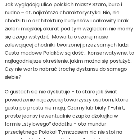
Jak wyglądają ulice polskich miast? Szaro, buro i
nudno – ot, najkrótsza charakterystyka. Nie, nie
chodzi tu o architekturę budynków i całkowity brak
zieleni miejskiej, akurat pod tym względem nie mamy
się czego wstydzić. Mowa tu o szarej masie
zalewającej chodniki, tworzonej przez samych ludzi.
Gusta modowe Polaków są dość… konserwatywne, to
najłagodniejsze określenie, jakim można się posłużyć.
Czy nie warto nabrać trochę dystansu do samego
siebie?
O gustach się nie dyskutuje – to stare jak świat
powiedzenie najczęściej towarzyszy osobom, które
gustu po prostu nie mają. Czarny lub biały T-shirt,
proste jeansy i ewentualnie czapka dżokejka w
formie „stylowego” dodatku – oto mundur
przeciętnego Polaka! Tymczasem nic nie stoi na