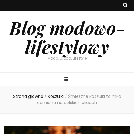
Blog modowo-
lifestylowy
Moda, Uroda, Lifestyle
Strona główna
/
Koszulki
/
Śmieszne koszulki to miła
odmiana na polskich ulicach