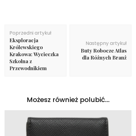
Nawigacja
Poprzedni artykuł
wpisu
Eksploracja
Następny artykuł
Królewskiego
Buty Robocze Atlas
Krakowa: Wycieczka
dla Różnych Branż
Szkolna z
Przewodnikiem
Możesz również polubić…