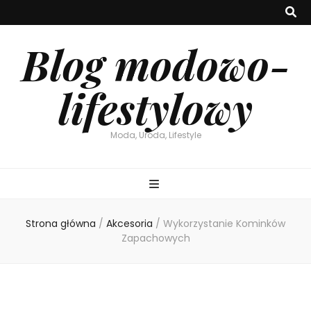
Blog modowo-
lifestylowy
Moda, Uroda, Lifestyle
Strona główna
/
Akcesoria
/
Wykorzystanie Kominków
Zapachowych