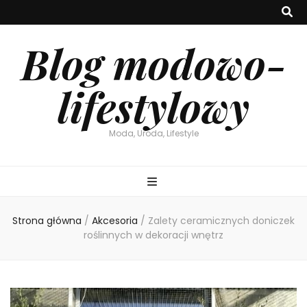
Blog modowo-
lifestylowy
Moda, Uroda, Lifestyle
Strona główna
/
Akcesoria
/
Zalety ceramicznych doniczek
roślinnych w dekoracji wnętrz