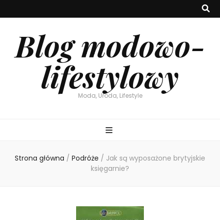
Blog modowo-
lifestylowy
Moda, Uroda, Lifestyle
Strona główna
/
Podróże
/
Jak są wyposażone brytyjskie
księgarnie?