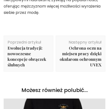
oferując mężczyznom więcej możliwości wyrażenia
siebie przez modę.
Nawigacja
Poprzedni artykuł
Następny artykuł
wpisu
Ewolucja tradycji:
Ochrona oczu na
nowoczesne
miejscu pracy dzięki
koncepcje obrączek
okularom ochronnym
ślubnych
UVEX
Możesz również polubić…