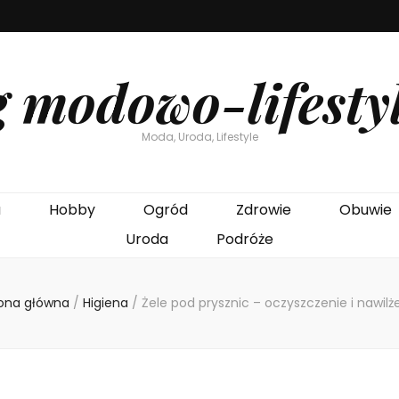
g modowo-lifesty
Moda, Uroda, Lifestyle
a
Hobby
Ogród
Zdrowie
Obuwie
Uroda
Podróże
ona główna
/
Higiena
/
Żele pod prysznic – oczyszczenie i nawilż