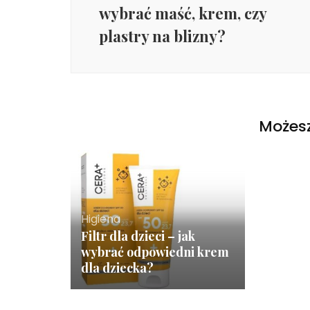
wybrać maść, krem, czy
plastry na blizny?
Możesz
Higiena
Filtr dla dzieci – jak
wybrać odpowiedni krem
dla dziecka?