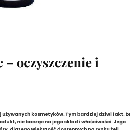
 – oczyszczenie i
iej używanych kosmetyków. Tym bardziej dziwi fakt, ż
dukt, nie bacząc na jego skład i właściwości. Jego
ry, dlatego większość dostępnych na rynku żeli,