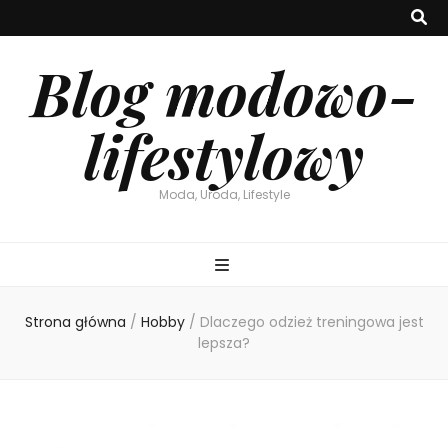
Blog modowo-
lifestylowy
Moda, Uroda, Lifestyle
Strona główna
/
Hobby
/
Dlaczego odzież treningowa jest
lepsza?