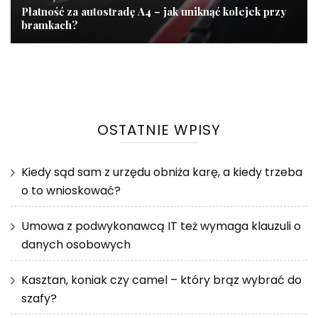
Płatność za autostradę A4 – jak uniknąć kolejek przy
bramkach?
OSTATNIE WPISY
Kiedy sąd sam z urzędu obniża karę, a kiedy trzeba
o to wnioskować?
Umowa z podwykonawcą IT też wymaga klauzuli o
danych osobowych
Kasztan, koniak czy camel – który brąz wybrać do
szafy?