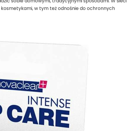
zić sobie domowymi, tradycyjnymi sposobami. W sieci
 z kosmetykami, w tym też odnośnie do ochronnych