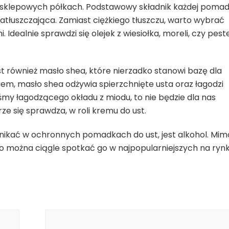
 sklepowych półkach. Podstawowy składnik każdej pomad
atłuszczająca. Zamiast ciężkiego tłuszczu, warto wybrać
Idealnie sprawdzi się olejek z wiesiołka, moreli, czy pest
t również masło shea, które nierzadko stanowi bazę dla
em, masło shea odżywia spierzchnięte usta oraz łagodzi
iśmy łagodzącego okładu z miodu, to nie będzie dla nas
rze się sprawdza, w roli kremu do ust.
nikać w ochronnych pomadkach do ust, jest alkohol. Mimo
o można ciągle spotkać go w najpopularniejszych na ryn