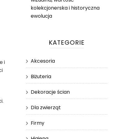
kolekcjonerska i historyczna
ewolucja
a
KATEGORIE
Akcesoria
 i
ci
Biżuteria
Dekoracje ścian
i.
Dla zwierząt
Firmy
Higiena