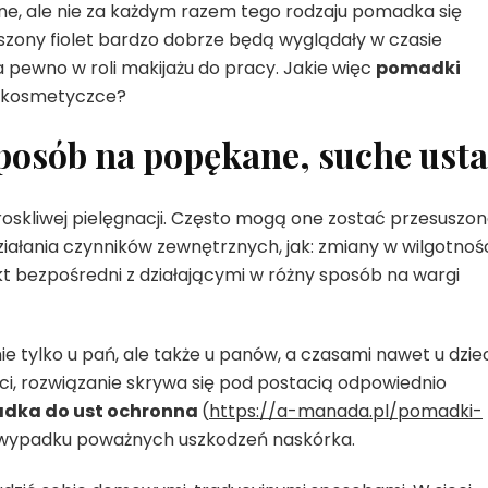
ne, ale nie za każdym razem tego rodzaju pomadka się
aszony fiolet bardzo dobrze będą wyglądały w czasie
a pewno w roli makijażu do pracy. Jakie więc
pomadki
j kosmetyczce?
osób na popękane, suche ust
oskliwej pielęgnacji. Często mogą one zostać przesuszone
iałania czynników zewnętrznych, jak: zmiany w wilgotnoś
t bezpośredni z działającymi w różny sposób na wargi
 tylko u pań, ale także u panów, a czasami nawet u dziec
ci, rozwiązanie skrywa się pod postacią odpowiednio
dka do ust ochronna
(
https://a-manada.pl/pomadki-
w wypadku poważnych uszkodzeń naskórka.