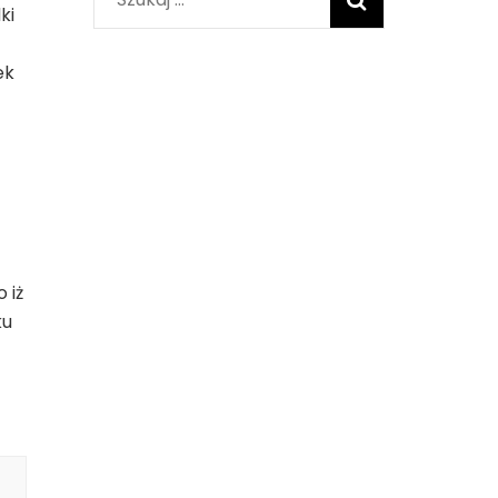
ki
ek
 iż
ku