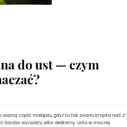
na do ust — czym
naczać?
 ważną część makijażu, gdyż to tak zwana kropka nad ,,i”.
yć bardzo wyrazisty albo delikatny. Usta w mocnej