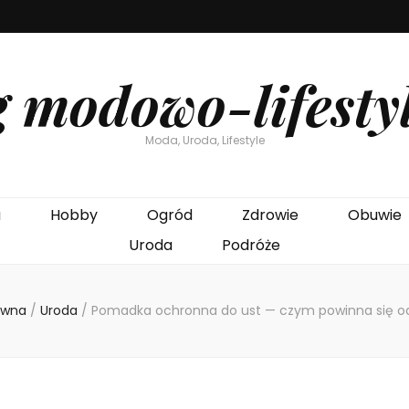
g modowo-lifesty
Moda, Uroda, Lifestyle
a
Hobby
Ogród
Zdrowie
Obuwie
Uroda
Podróże
ówna
/
Uroda
/
Pomadka ochronna do ust — czym powinna się 